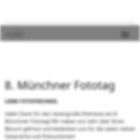
8. Münchner Fototag
LIEBE FOTOFREUNDE,
vielen Dank für das riesengroße Interesse am 8.
Münchner Fototag! Wir haben uns sehr über Ihren
Besuch gefreut und bedanken uns für die vielen netten
Gespräche und Diskussionen!