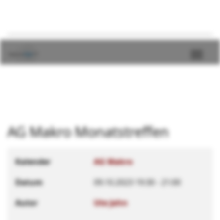
AG Makro Monatstreffen
Kalender
AG Makro
Datum
09.10.2023
19:30
-
21:00
Autor
Ute Jahn