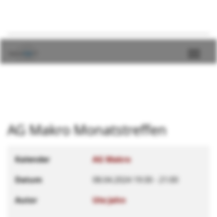
AG Makro Monatstreffen
Kalender
AG Makro
Datum
08.04.2024
19:30
-
21:00
Autor
Ute Jahn